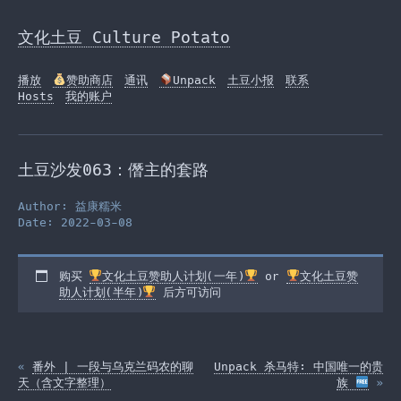
Skip
to
文化土豆 Culture Potato
the
content
播放
赞助商店
通讯
Unpack
土豆小报
联系
Hosts
我的账户
土豆沙发063：僭主的套路
Author: 益康糯米
Date: 2022-03-08
购买
文化土豆赞助人计划(一年)
or
文化土豆赞
助人计划(半年)
后方可访问
«
番外 | 一段与乌克兰码农的聊
Unpack 杀马特: 中国唯一的贵
天（含文字整理）
族
»