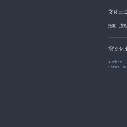
Skip
to
文化土豆 
the
content
播放
💰
🏆文化
Author
Date: 20