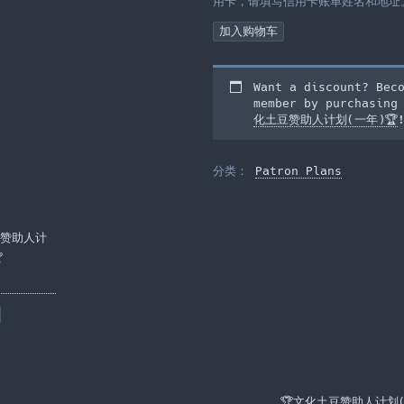
用卡，请填写信用卡账单姓名和地址
🏆
加入购物车
文
化
土
Want a discount? Bec
豆
member by purchasin
赞
化土豆赞助人计划(一年)🏆
助
人
计
分类：
Patron Plans
划
(一
年)
🏆
豆赞助人计
数
量

🏆文化土豆赞助人计划(