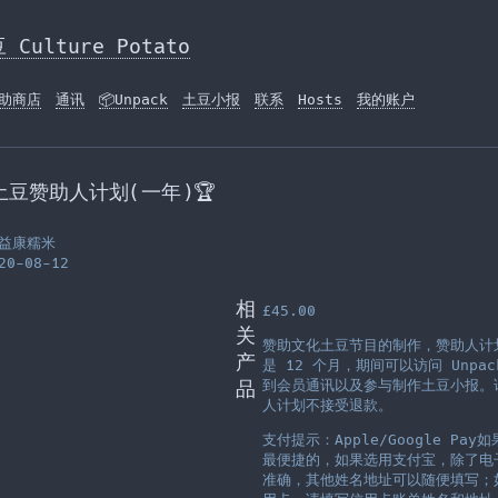
Culture Potato
赞助商店
通讯
📦Unpack
土豆小报
联系
Hosts
我的账户
土豆赞助人计划(一年)🏆
: 益康糯米
20-08-12
相
£
45.00
关
赞助文化土豆节目的制作，赞助人计
产
是 12 个月，期间可以访问 Unpa
品
到会员通讯以及参与制作土豆小报。
人计划不接受退款。
支付提示：Apple/Google Pay
最便捷的，如果选用支付宝，除了电
准确，其他姓名地址可以随便填写；