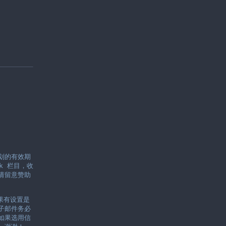
划的有效期
ck 栏目，收
请留意赞助
如果有设置是
子邮件务必
如果选用信