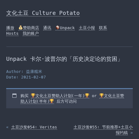
Skip
to
文化土豆 Culture Potato
the
content
播放
赞助商店
通讯
Unpack
土豆小报
联系
Hosts
我的账户
Unpack 卡尔·波普尔的「历史决定论的贫困」
Author: 益康糯米
Date: 2021-02-07
购买
文化土豆赞助人计划(一年)
or
文化土豆赞
助人计划(半年)
后方可访问
«
土豆沙发054: Veritas
土豆沙发055: 节前推荐+土豆小
报约稿
»