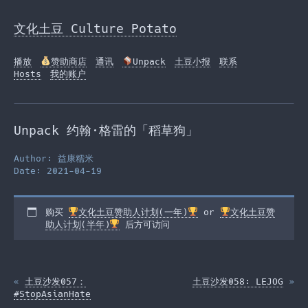
Skip
to
文化土豆 Culture Potato
the
content
播放
赞助商店
通讯
Unpack
土豆小报
联系
Hosts
我的账户
Unpack 约翰·格雷的「稻草狗」
Author: 益康糯米
Date: 2021-04-19
购买
文化土豆赞助人计划(一年)
or
文化土豆赞
助人计划(半年)
后方可访问
«
土豆沙发057：
土豆沙发058: LEJOG
»
#StopAsianHate