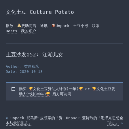
Skip
to
文化土豆 Culture Potato
the
content
播放
赞助商店
通讯
Unpack
土豆小报
联系
Hosts
我的账户
土豆沙发052: 江湖儿女
Author: 益康糯米
Date: 2020-10-18
购买
文化土豆赞助人计划(一年)
or
文化土豆赞
助人计划(半年)
后方可访问
«
Unpack 托马斯·皮凯蒂的「资
Unpack 蓝诗玲的「毛泽东思想全
本与意识形态」
球史」
»